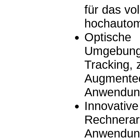
für das vol
hochautom
Optische
Umgebung
Tracking, z
Augmented
Anwendun
Innovative
Rechnerarc
Anwendun