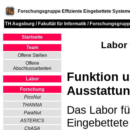
Forschungsgruppe Effiziente Eingebettete System
TH Augsburg
/
Fakultät für Informatik
/
Forschungsgrupp
Startseite
Labor 
Team
Offene Stellen
Offene
Abschlussarbeiten
Funktion 
Labor
Ausstattu
Forschung
PicoNut
THANNA
Das Labor für
ParaNut
Eingebettete
ASTERICS
ChASA