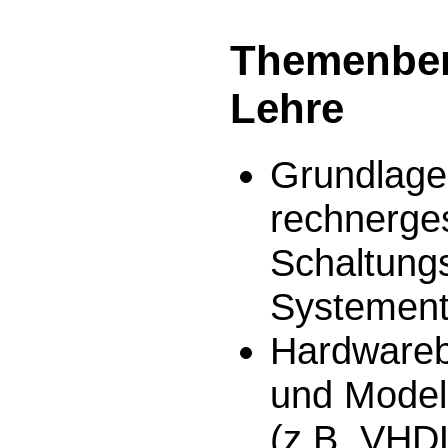
Themenber
Lehre
Grundlage
rechnerge
Schaltung
Systement
Hardwareb
und Model
(z.B. VHD