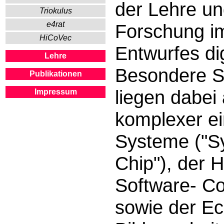
der Lehre u
Triokulus
e4rat
Forschung i
HiCoVec
Entwurfes di
Lehre
Besondere S
Publikationen
liegen dabei
Impressum
komplexer ei
Systeme ("S
Chip"), der 
Software- C
sowie der Ec