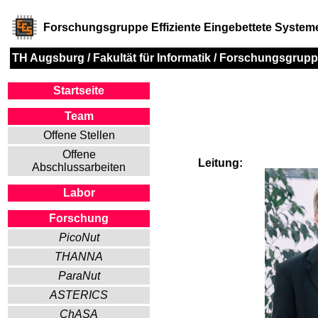
Forschungsgruppe Effiziente Eingebettete System
TH Augsburg
/
Fakultät für Informatik
/
Forschungsgrupp
Startseite
Team
Offene Stellen
Offene
Leitung:
Abschlussarbeiten
Labor
Forschung
PicoNut
THANNA
ParaNut
ASTERICS
ChASA